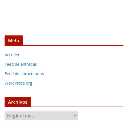
Meta
Acceder
Feed de entradas
Feed de comentarios
WordPress.org
Archivos
A
r