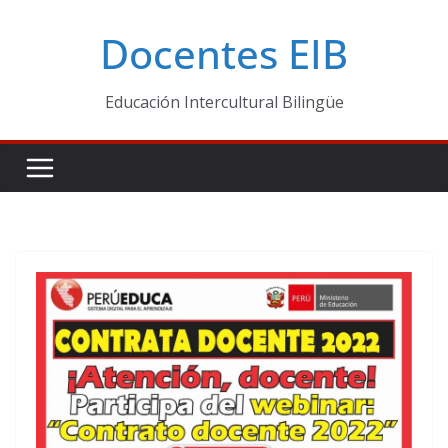
Skip
Docentes EIB
to
content
Educación Intercultural Bilingüe