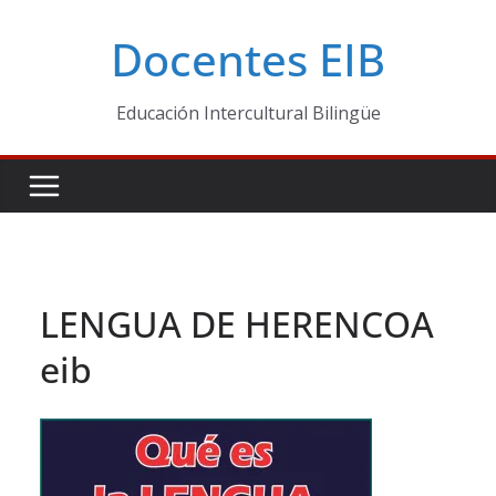
Skip
Docentes EIB
to
content
Educación Intercultural Bilingüe
LENGUA DE HERENCOA
eib