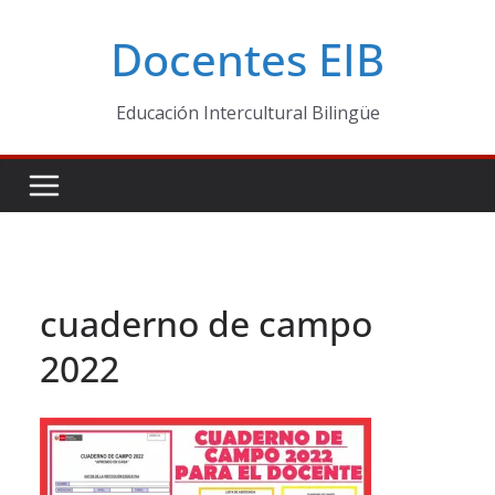
Skip
Docentes EIB
to
content
Educación Intercultural Bilingüe
cuaderno de campo
2022