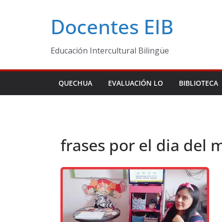
Skip
Docentes EIB
to
content
Educación Intercultural Bilingüe
QUECHUA
EVALUACIÓN LO
BIBLIOTECA
frases por el dia del 