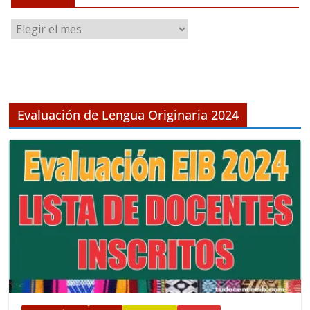
A
r
c
h
i
v
Evaluación de Lengua Originaria 2024
o
s