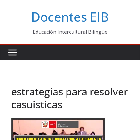
Skip
Docentes EIB
to
content
Educación Intercultural Bilingüe
estrategias para resolver
casuisticas