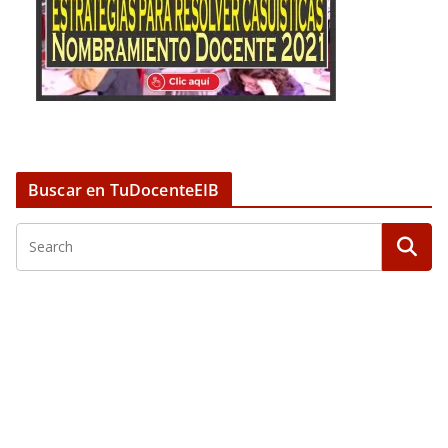
Buscar en TuDocenteEIB