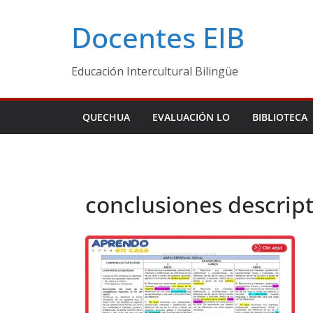
Skip
Docentes EIB
to
content
Educación Intercultural Bilingüe
QUECHUA
EVALUACIÓN LO
BIBLIOTECA
conclusiones descript