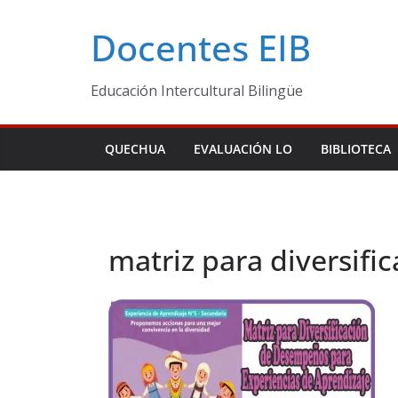
Skip
Docentes EIB
to
content
Educación Intercultural Bilingüe
QUECHUA
EVALUACIÓN LO
BIBLIOTECA
matriz para diversifi