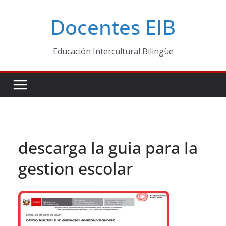
Skip
Docentes EIB
to
content
Educación Intercultural Bilingüe
descarga la guia para la
gestion escolar