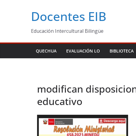
Skip
Docentes EIB
to
content
Educación Intercultural Bilingüe
QUECHUA
EVALUACIÓN LO
BIBLIOTECA
modifican disposicion
educativo