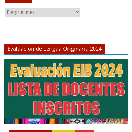
A
r
c
h
i
v
Evaluación de Lengua Originaria 2024
o
s