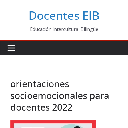
Skip
Docentes EIB
to
content
Educación Intercultural Bilingüe
orientaciones
socioemocionales para
docentes 2022