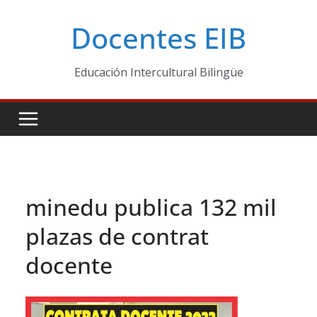
Skip
Docentes EIB
to
content
Educación Intercultural Bilingüe
minedu publica 132 mil
plazas de contrat
docente