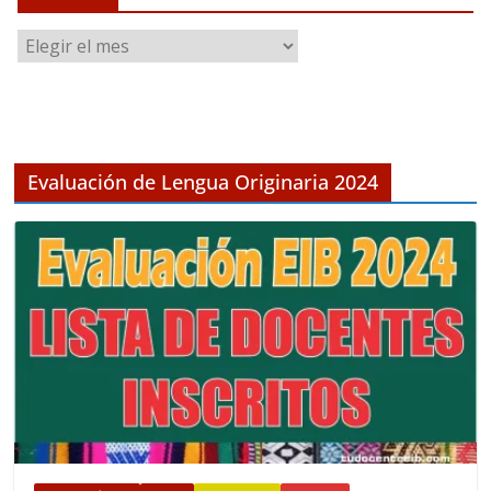
A
r
c
h
i
v
Evaluación de Lengua Originaria 2024
o
s