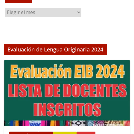
A
r
c
h
i
v
Evaluación de Lengua Originaria 2024
o
s