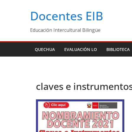
Skip
Docentes EIB
to
content
Educación Intercultural Bilingüe
QUECHUA
EVALUACIÓN LO
BIBLIOTECA
claves e instrumento