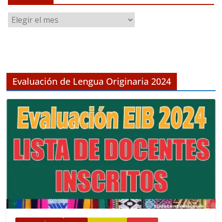
A
r
c
h
i
v
Evaluación de Lengua Originaria 2024
o
s