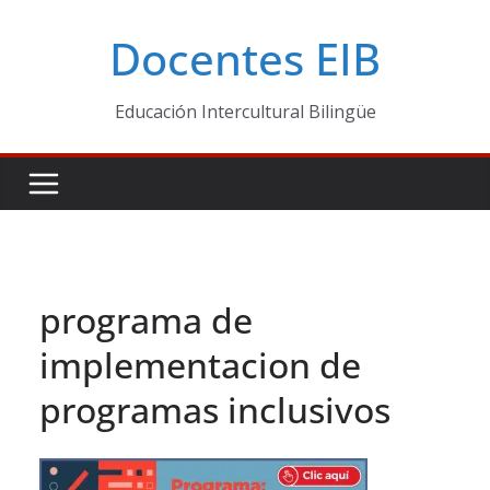
Skip
Docentes EIB
to
content
Educación Intercultural Bilingüe
programa de
implementacion de
programas inclusivos