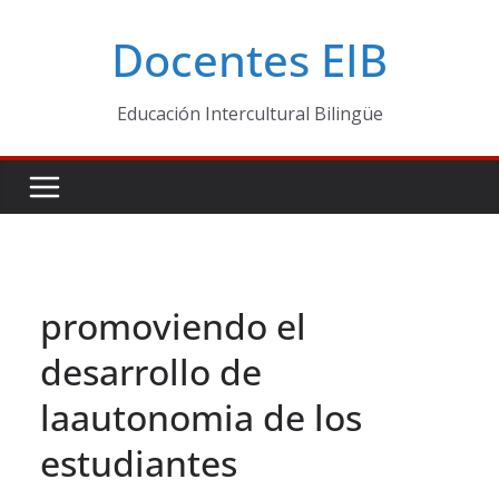
Skip
Docentes EIB
to
content
Educación Intercultural Bilingüe
promoviendo el
desarrollo de
laautonomia de los
estudiantes