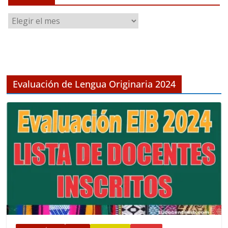
A
r
c
h
i
v
Evaluación de Lengua Originaria 2024
o
s