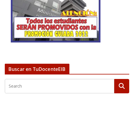
Buscar en TuDocenteEIB