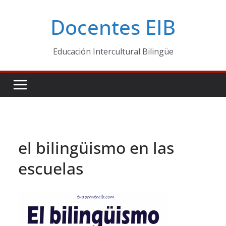
Skip
Docentes EIB
to
content
Educación Intercultural Bilingüe
el bilingüismo en las
escuelas