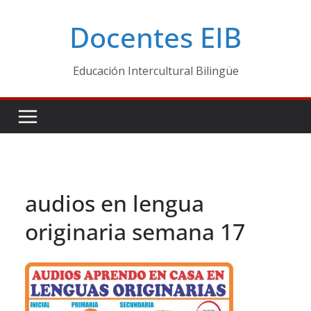
Skip
Docentes EIB
to
content
Educación Intercultural Bilingüe
audios en lengua
originaria semana 17