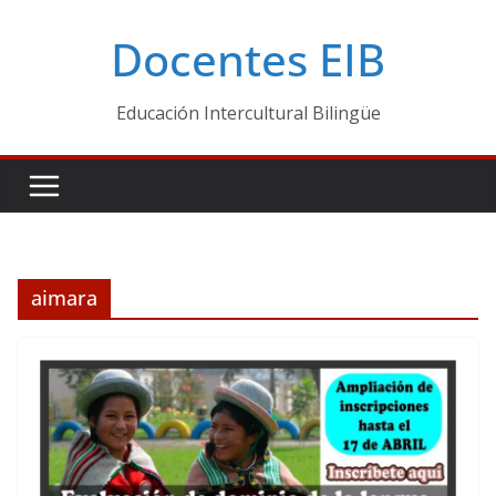
Skip
Docentes EIB
to
content
Educación Intercultural Bilingüe
aimara