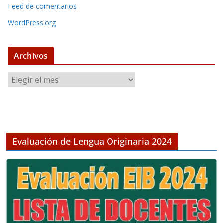
Feed de comentarios
WordPress.org
Archivos
A
r
c
h
i
v
Evaluación de Lengua Originaria 2024
o
s