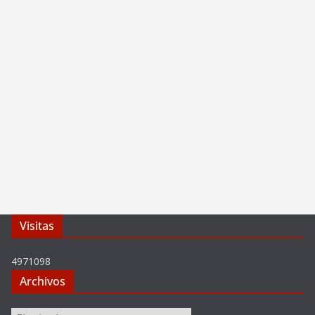
Visitas
4971098
Archivos