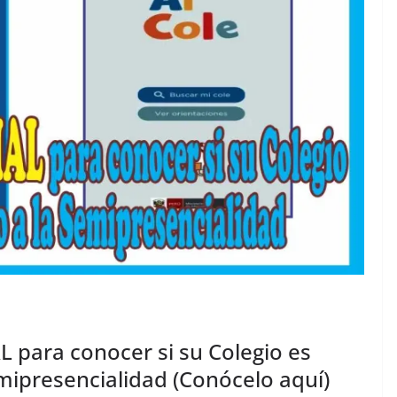
 para conocer si su Colegio es
mipresencialidad (Conócelo aquí)