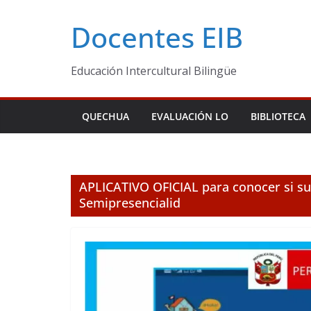
Skip
Docentes EIB
to
content
Educación Intercultural Bilingüe
QUECHUA
EVALUACIÓN LO
BIBLIOTECA
APLICATIVO OFICIAL para conocer si su 
Semipresencialid