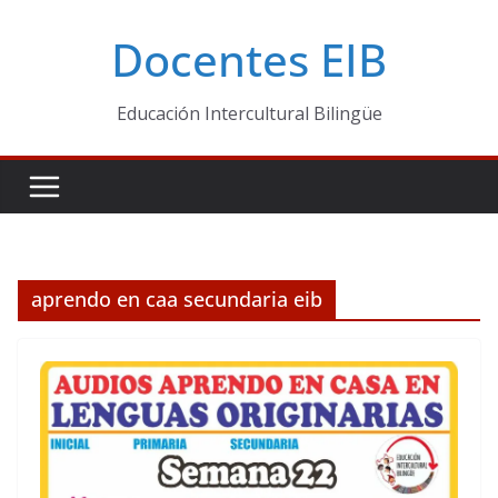
Skip
Docentes EIB
to
content
Educación Intercultural Bilingüe
aprendo en caa secundaria eib