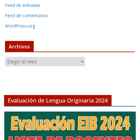
Feed de entradas
Feed de comentarios
WordPress.org
Archivos
A
r
c
h
i
v
Evaluación de Lengua Originaria 2024
o
s