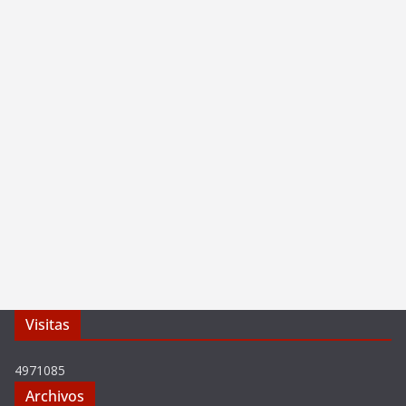
Visitas
4971085
Archivos