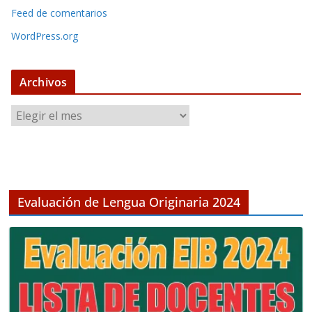
Feed de comentarios
WordPress.org
Archivos
A
r
c
h
i
v
Evaluación de Lengua Originaria 2024
o
s