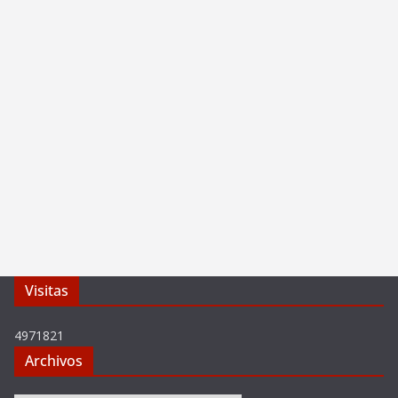
Visitas
4971821
Archivos