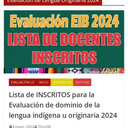
o
s
EVALUACIÓN LO
INICIO
NORMAS EIB
NOTICIAS
Lista de INSCRITOS para la
Evaluación de dominio de la
lengua indígena u originaria 2024
4 mayo, 2024
TDocEIB