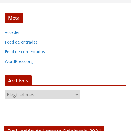
Meta
Acceder
Feed de entradas
Feed de comentarios
WordPress.org
Archivos
A
r
c
h
i
v
Evaluación de Lengua Originaria 2024