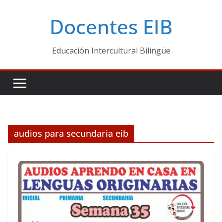
Skip
Docentes EIB
to
content
Educación Intercultural Bilingüe
audios para secundaria eib