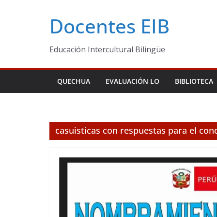
Skip
Docentes EIB
to
content
Educación Intercultural Bilingüe
QUECHUA
EVALUACIÓN LO
BIBLIOTECA
casuisticas con respuestas para el c