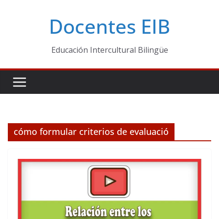
Skip
Docentes EIB
to
content
Educación Intercultural Bilingüe
cómo formular criterios de evaluació