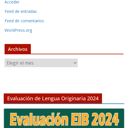
Acceder
Feed de entradas
Feed de comentarios
WordPress.org
Archivos
A
r
c
h
i
v
Evaluación de Lengua Originaria 2024
o
s