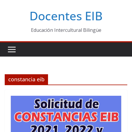
Skip
Docentes EIB
to
content
Educación Intercultural Bilingüe
constancia eib