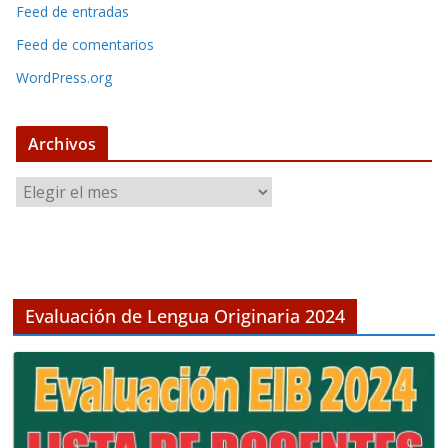
Feed de entradas
Feed de comentarios
WordPress.org
Archivos
A
r
c
h
i
v
Evaluación de Lengua Originaria 2024
o
s