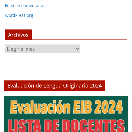
Feed de comentarios
WordPress.org
Archivos
A
r
c
h
i
v
Evaluación de Lengua Originaria 2024
o
s