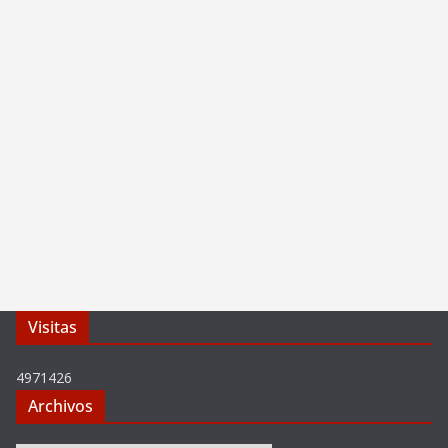
Visitas
4971426
Archivos