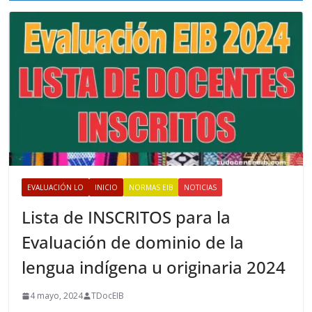
o
s
EVALUACIÓN LO
INICIO
NORMAS EIB
NOTICIAS
Lista de INSCRITOS para la
Evaluación de dominio de la
lengua indígena u originaria 2024
4 mayo, 2024
TDocEIB