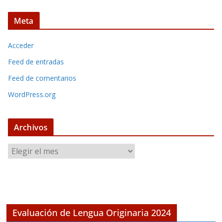
Meta
Acceder
Feed de entradas
Feed de comentarios
WordPress.org
Archivos
A
r
c
h
i
v
Evaluación de Lengua Originaria 2024