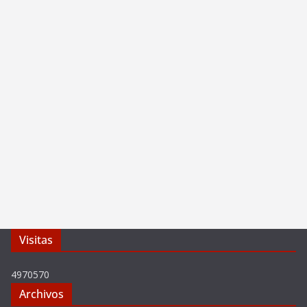
Visitas
4970570
Archivos