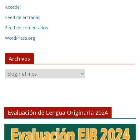
Acceder
Feed de entradas
Feed de comentarios
WordPress.org
Archivos
A
r
c
h
i
v
Evaluación de Lengua Originaria 2024
o
s