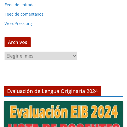
Feed de entradas
Feed de comentarios
WordPress.org
Archivos
A
r
c
h
i
v
Evaluación de Lengua Originaria 2024
o
s