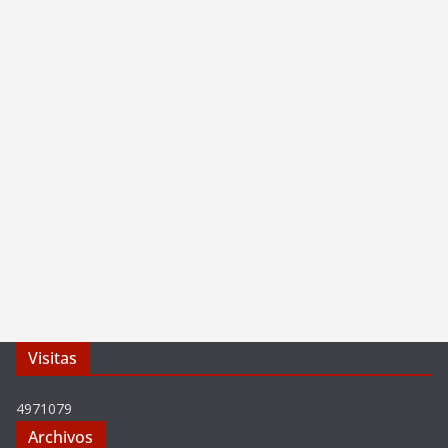
Visitas
4971079
Archivos