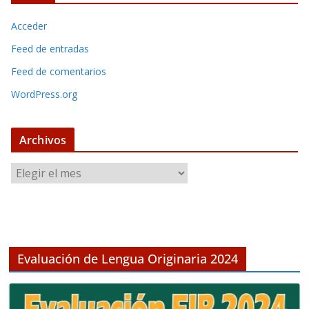
Acceder
Feed de entradas
Feed de comentarios
WordPress.org
Archivos
A
r
c
h
i
v
Evaluación de Lengua Originaria 2024
o
s