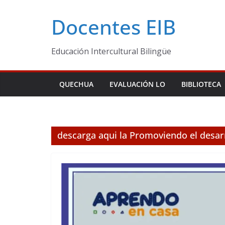
Skip
Docentes EIB
to
content
Educación Intercultural Bilingüe
QUECHUA
EVALUACIÓN LO
BIBLIOTECA
descarga aqui la Promoviendo el desarr