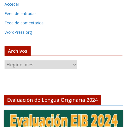
Acceder
Feed de entradas
Feed de comentarios
WordPress.org
Archivos
A
r
c
h
i
v
Evaluación de Lengua Originaria 2024
o
s