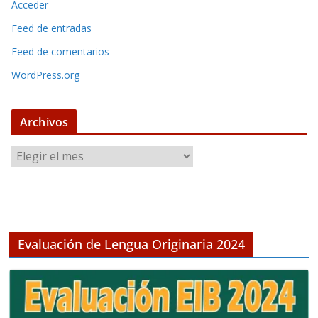
Acceder
Feed de entradas
Feed de comentarios
WordPress.org
Archivos
A
r
c
h
i
v
Evaluación de Lengua Originaria 2024
o
s