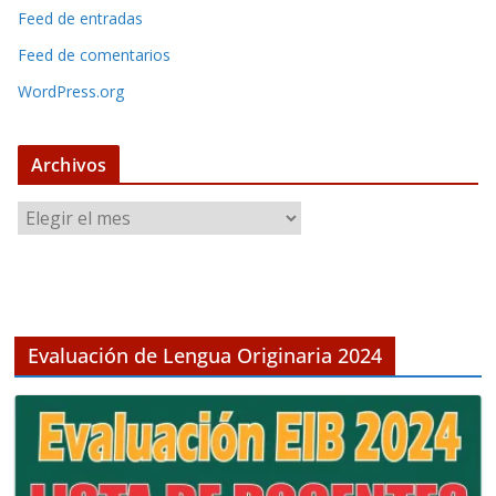
Feed de entradas
Feed de comentarios
WordPress.org
Archivos
A
r
c
h
i
v
Evaluación de Lengua Originaria 2024
o
s