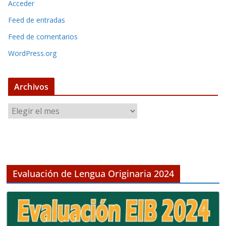
Acceder
Feed de entradas
Feed de comentarios
WordPress.org
Archivos
A
r
c
h
i
v
Evaluación de Lengua Originaria 2024
o
s