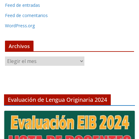
Feed de entradas
Feed de comentarios
WordPress.org
Archivos
A
r
c
h
i
v
Evaluación de Lengua Originaria 2024
o
s