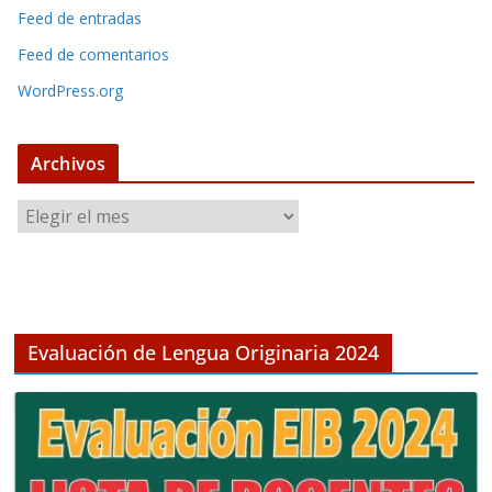
Feed de entradas
Feed de comentarios
WordPress.org
Archivos
A
r
c
h
i
v
Evaluación de Lengua Originaria 2024
o
s