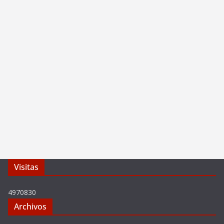
Visitas
4970830
Archivos