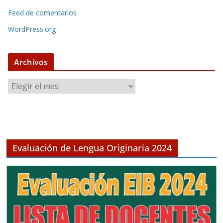
Feed de comentarios
WordPress.org
Archivos
A
r
c
h
i
v
Evaluación de Lengua Originaria 2024
o
s