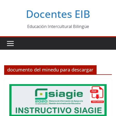
Skip
Docentes EIB
to
content
Educación Intercultural Bilingüe
documento del minedu para descargar