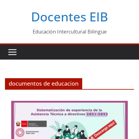
Skip
Docentes EIB
to
content
Educación Intercultural Bilingüe
documentos de educacion