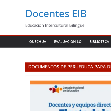
Skip
Docentes EIB
to
content
Educación Intercultural Bilingüe
QUECHUA
EVALUACIÓN LO
BIBLIOTECA
DOCUMENTOS DE PERUEDUCA PARA D