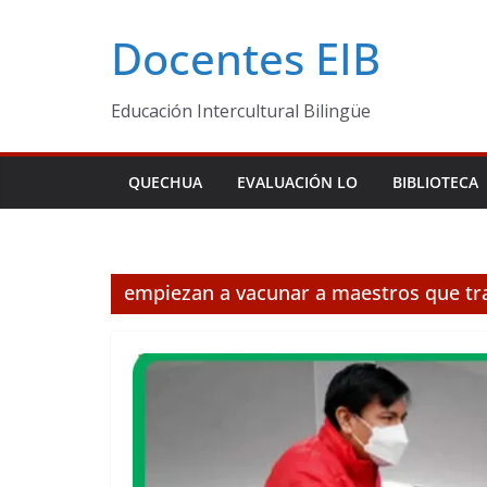
Skip
Docentes EIB
to
content
Educación Intercultural Bilingüe
QUECHUA
EVALUACIÓN LO
BIBLIOTECA
empiezan a vacunar a maestros que tr