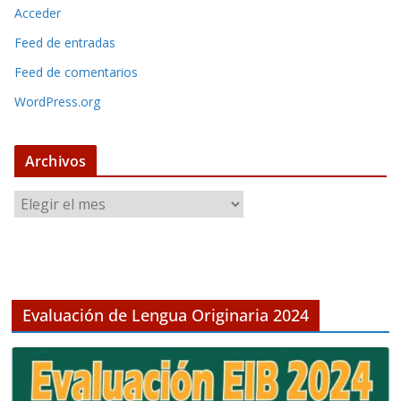
Acceder
Feed de entradas
Feed de comentarios
WordPress.org
Archivos
A
r
c
h
i
v
Evaluación de Lengua Originaria 2024
o
s