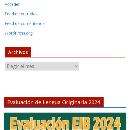
Acceder
Feed de entradas
Feed de comentarios
WordPress.org
Archivos
A
r
c
h
i
v
Evaluación de Lengua Originaria 2024
o
s