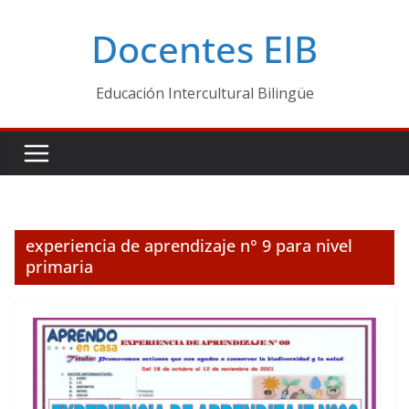
Skip
Docentes EIB
to
content
Educación Intercultural Bilingüe
experiencia de aprendizaje n° 9 para nivel
primaria