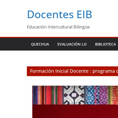
Skip
Docentes EIB
to
content
Educación Intercultural Bilingüe
QUECHUA
EVALUACIÓN LO
BIBLIOTECA
Formación Inicial Docente : programa d