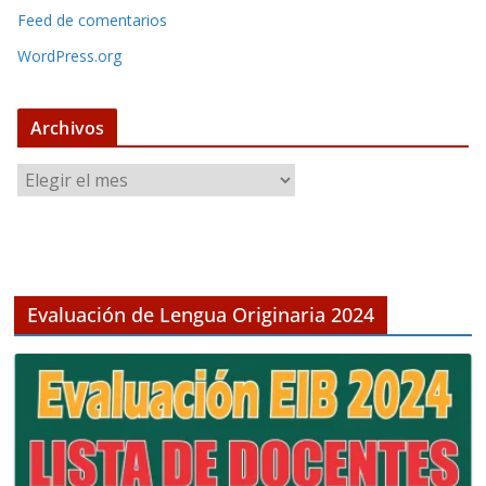
Feed de comentarios
WordPress.org
Archivos
A
r
c
h
i
v
Evaluación de Lengua Originaria 2024
o
s