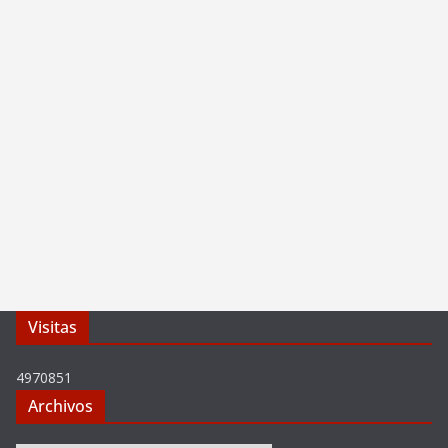
Visitas
4970851
Archivos